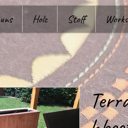
 uns
Holz
Stoff
Works
Terr
hbee