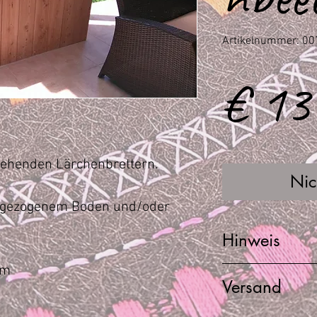
Artikelnummer: 00
€ 13
tehenden Lärchenbrettern.
Nic
ngezogenem Boden und/oder
Hinweis
cm
Alle unsere Produkt
Versand
Massivholz, weshal
Unterscieden komm