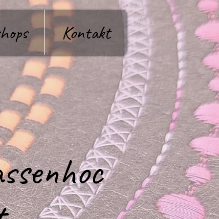
hops
Kontakt
assenhoc
t