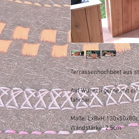
Terrassenhochbeet aus s
Auf Wunsch gerne mit ei
fahrbar.
Maße: LxBxH 130x50x80
Wandstärke: 2,5cm