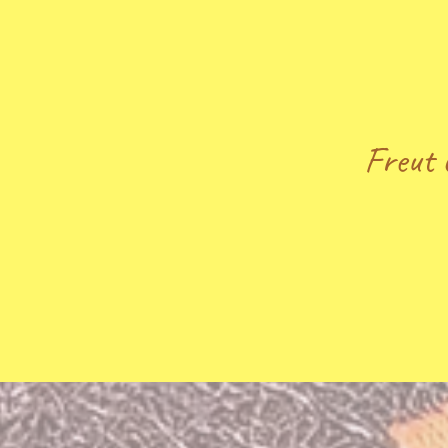
Einbli
Spaß 
Freut 