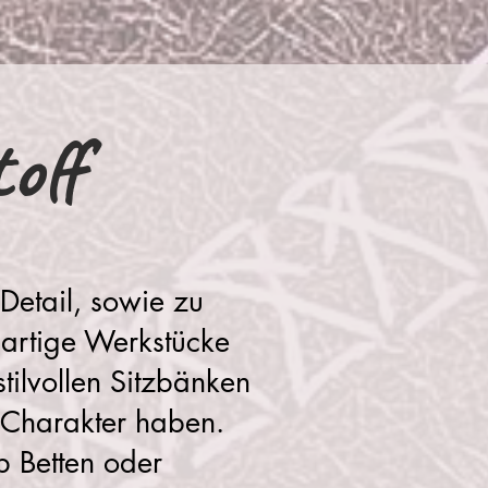
off
etail, sowie zu
gartige Werkstücke
tilvollen Sitzbänken
e Charakter haben.
b Betten oder