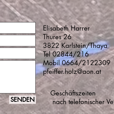
Elisabeth Harrer
Thures 26
3822 Karlstein/Thaya
Tel 02844/216
Mobil 0664/2122309
pfeiffer.holz@aon.at
Geschäftszeiten
SENDEN
nach telefonischer V