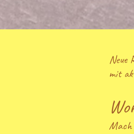
Neue 
Die W
mit ak
sich 
Wor
laufe
ich eu
Mach 